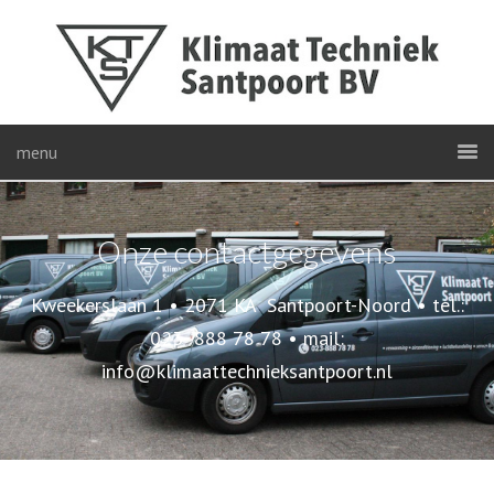
menu
Onze contactgegevens
Kweekerslaan 1 • 2071 KA Santpoort-Noord • tel.:
023- 888 78 78 • mail:
info@klimaattechnieksantpoort.nl